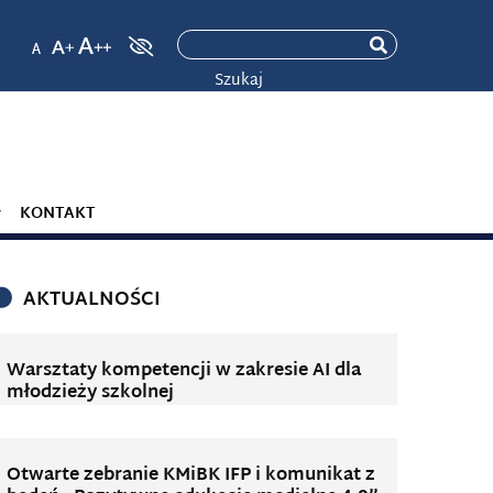
Szukaj
KONTAKT
AKTUALNOŚCI
Warsztaty kompetencji w zakresie AI dla
młodzieży szkolnej
Otwarte zebranie KMiBK IFP i komunikat z