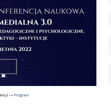
encji –>
Program