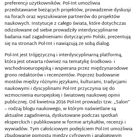
preferencji użytkowników. Pol-Int umożliwia
przedstawianie bieżących projektów, prowadzenie dyskusji
na forach oraz wyszukiwanie partnerów do projektów
naukowych. Instytucje z całego świata, które dotychczas
odizolowane od siebie prowadziły interdyscyplinarne
badania nad zagadnieniami dotyczącymi Polski, prezentują
się na stronach Pol-Int i nawiązują ze sobą dialog.
Pol-Int jest trójjęzyczną i interdyscyplinarną platformą,
która jest otwarta również na tematykę środkowo- i
wschodnioeuropejską i wspierana przez międzynarodowe
grono redaktorów i recenzentów. Poprzez budowanie
mostów między różnymi językami, kulturami, tradycjami
naukowymi i dyscyplinami Pol-Int przyczynia się do
wzmocnienia europejskiej i światowej naukowej opinii
publicznej. Od kwietnia 2016 Pol-Int prowadzi tzw. „Salon”
– rodzaj blogu naukowego, w którym naświetlane są
aktualne zagadnienia, dyskutowane podczas spotkań
eksperckich i publikowane w formie artykułów, recenzji i
wywiadów. Tym całościowym podejściem Pol-Int umożliwia
zbudowanie pomostu między cyfrowym i analogowym