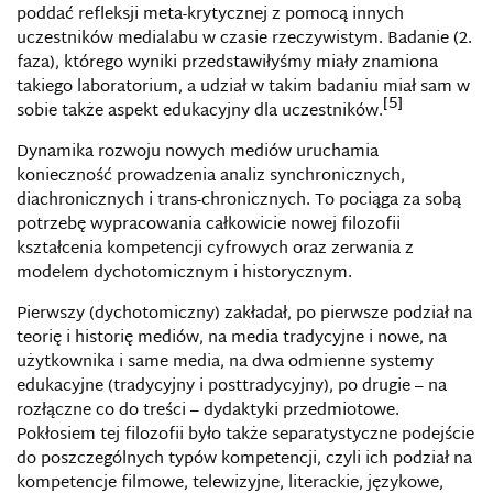
poddać refleksji meta-krytycznej z pomocą innych
uczestników medialabu w czasie rzeczywistym. Badanie (2.
faza), którego wyniki przedstawiłyśmy miały znamiona
takiego laboratorium, a udział w takim badaniu miał sam w
[5]
sobie także aspekt edukacyjny dla uczestników.
Dynamika rozwoju nowych mediów uruchamia
konieczność prowadzenia analiz synchronicznych,
diachronicznych i trans-chronicznych. To pociąga za sobą
potrzebę wypracowania całkowicie nowej filozofii
kształcenia kompetencji cyfrowych oraz zerwania z
modelem dychotomicznym i historycznym.
Pierwszy (dychotomiczny) zakładał, po pierwsze podział na
teorię i historię mediów, na media tradycyjne i nowe, na
użytkownika i same media, na dwa odmienne systemy
edukacyjne (tradycyjny i posttradycyjny), po drugie – na
rozłączne co do treści – dydaktyki przedmiotowe.
Pokłosiem tej filozofii było także separatystyczne podejście
do poszczególnych typów kompetencji, czyli ich podział na
kompetencje filmowe, telewizyjne, literackie, językowe,