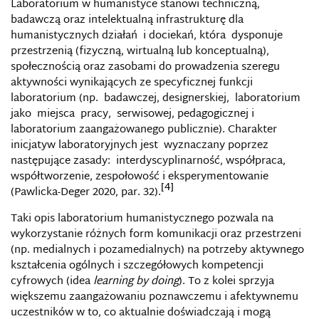
Laboratorium w humanistyce stanowi techniczną,
badawczą oraz intelektualną infrastrukturę dla
humanistycznych działań i dociekań, która dysponuje
przestrzenią (fizyczną, wirtualną lub konceptualną),
społecznością oraz zasobami do prowadzenia szeregu
aktywności wynikających ze specyficznej funkcji
laboratorium (np. badawczej, designerskiej, laboratorium
jako miejsca pracy, serwisowej, pedagogicznej i
laboratorium zaangażowanego publicznie). Charakter
inicjatyw laboratoryjnych jest wyznaczany poprzez
następujące zasady: interdyscyplinarność, współpraca,
współtworzenie, zespołowość i eksperymentowanie
[4]
(Pawlicka-Deger 2020, par. 32).
Taki opis laboratorium humanistycznego pozwala na
wykorzystanie różnych form komunikacji oraz przestrzeni
(np. medialnych i pozamedialnych) na potrzeby aktywnego
kształcenia ogólnych i szczegółowych kompetencji
cyfrowych (idea
learning by doing
). To z kolei sprzyja
większemu zaangażowaniu poznawczemu i afektywnemu
uczestników w to, co aktualnie doświadczają i mogą