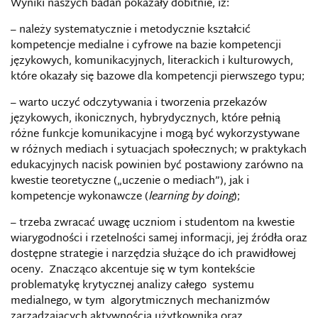
Wyniki naszych badań pokazały dobitnie, iż:
– należy systematycznie i metodycznie kształcić
kompetencje medialne i cyfrowe na bazie kompetencji
językowych, komunikacyjnych, literackich i kulturowych,
które okazały się bazowe dla kompetencji pierwszego typu;
– warto uczyć odczytywania i tworzenia przekazów
językowych, ikonicznych, hybrydycznych, które pełnią
różne funkcje komunikacyjne i mogą być wykorzystywane
w różnych mediach i sytuacjach społecznych; w praktykach
edukacyjnych nacisk powinien być postawiony zarówno na
kwestie teoretyczne („uczenie o mediach”), jak i
kompetencje wykonawcze (
learning by doing
);
– trzeba zwracać uwagę uczniom i studentom na kwestie
wiarygodności i rzetelności samej informacji, jej źródła oraz
dostępne strategie i narzędzia służące do ich prawidłowej
oceny. Znacząco akcentuje się w tym kontekście
problematykę krytycznej analizy całego systemu
medialnego, w tym algorytmicznych mechanizmów
zarządzających aktywnością użytkownika oraz