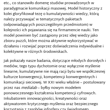
etc., co stanowiło domenę studiów prowadzonych w
paradygmacie komunikacji masowej. Model historyczny z
kolei gloryfikował tezę o kumulatywności wiedzy, którą
należy przyswajać w tematycznych pakietach
(odpowiadających poszczególnym przedmiotom) w
kolejności ich pojawiania się na firmamencie nauki. Ten
model powinien być zastąpiony przez ideę wiedzy jako
zbioru puzzli, które można aktywnie wykorzystywać w
działaniu i rozwijać poprzez doświadczenia indywidualne i
kolektywne w różnych środowiskach.
Jak pokazały nasze badania, dotyczące młodych dorosłych i
mediów, tego typu dychotomie oraz wyłącznie myślenie
linearne, kumulatywne nie mają racji bytu we współczesnej
kulturze konwergencji, kompetencji konwergentnych i
komunikacji sieciowej. W XXI wieku właśnie – postulowany
przez nas
medialab
– byłby nowym modelem
ponowoczesnego kształcenia kompetencji cyfrowych.
Inkubatorem innowacyjności, kreatywności oraz
aktywatorem krytycznego myślenia oraz bezpiecznego
korzystania z zasobów infosfery czy świadomego