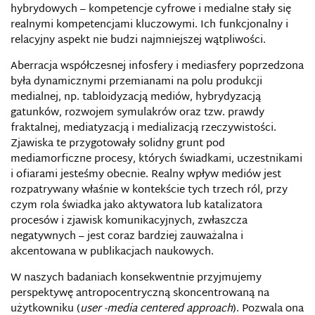
hybrydowych – kompetencje cyfrowe i medialne stały się
realnymi kompetencjami kluczowymi. Ich funkcjonalny i
relacyjny aspekt nie budzi najmniejszej wątpliwości.
Aberracja współczesnej infosfery i mediasfery poprzedzona
była dynamicznymi przemianami na polu produkcji
medialnej, np. tabloidyzacją mediów, hybrydyzacją
gatunków, rozwojem symulakrów oraz tzw. prawdy
fraktalnej, mediatyzacją i medializacją rzeczywistości.
Zjawiska te przygotowały solidny grunt pod
mediamorficzne procesy, których świadkami, uczestnikami
i ofiarami jesteśmy obecnie. Realny wpływ mediów jest
rozpatrywany właśnie w kontekście tych trzech ról, przy
czym rola świadka jako aktywatora lub katalizatora
procesów i zjawisk komunikacyjnych, zwłaszcza
negatywnych – jest coraz bardziej zauważalna i
akcentowana w publikacjach naukowych.
W naszych badaniach konsekwentnie przyjmujemy
perspektywę antropocentryczną skoncentrowaną na
użytkowniku (
user -media centered approach
). Pozwala ona