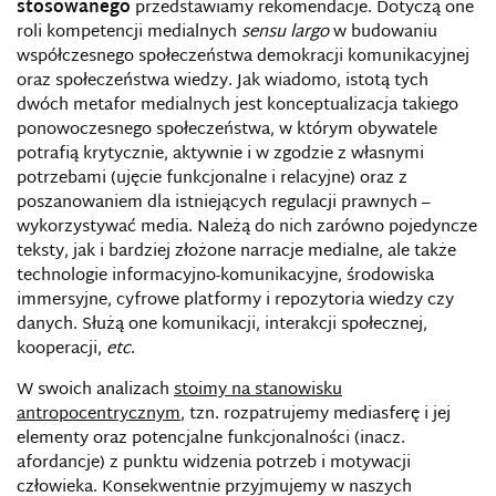
stosowanego
przedstawiamy
rekomendacje. Dotyczą one
roli kompetencji medialnych
sensu largo
w budowaniu
współczesnego społeczeństwa demokracji komunikacyjnej
oraz społeczeństwa wiedzy. Jak wiadomo, istotą tych
dwóch metafor medialnych jest konceptualizacja takiego
ponowoczesnego społeczeństwa, w którym obywatele
potrafią krytycznie, aktywnie i w zgodzie z własnymi
potrzebami (ujęcie funkcjonalne i relacyjne) oraz z
poszanowaniem dla istniejących regulacji prawnych –
wykorzystywać media. Należą do nich zarówno pojedyncze
teksty, jak i bardziej złożone narracje medialne, ale także
technologie informacyjno-komunikacyjne, środowiska
immersyjne, cyfrowe platformy i repozytoria wiedzy czy
danych. Służą one komunikacji, interakcji społecznej,
kooperacji,
etc
.
W swoich analizach
stoimy na stanowisku
antropocentrycznym
, tzn. rozpatrujemy mediasferę i jej
elementy oraz potencjalne funkcjonalności (inacz.
afordancje) z punktu widzenia potrzeb i motywacji
człowieka. Konsekwentnie przyjmujemy w naszych