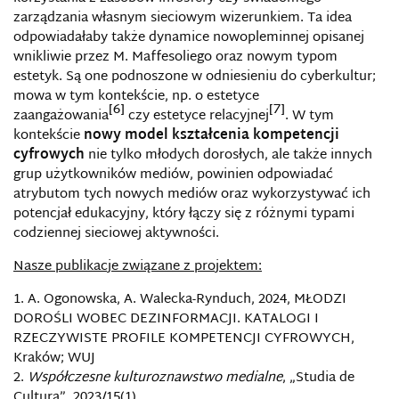
zarządzania własnym sieciowym wizerunkiem. Ta idea
odpowiadałaby także dynamice nowopleminnej opisanej
wnikliwie przez M. Maffesoliego oraz nowym typom
estetyk. Są one podnoszone w odniesieniu do cyberkultur;
mowa w tym kontekście, np. o estetyce
[6]
[7]
zaangażowania
czy estetyce relacyjnej
. W tym
kontekście
nowy model kształcenia kompetencji
cyfrowych
nie tylko młodych dorosłych, ale także innych
grup użytkowników mediów, powinien odpowiadać
atrybutom tych nowych mediów oraz wykorzystywać ich
potencjał edukacyjny, który łączy się z różnymi typami
codziennej sieciowej aktywności.
Nasze publikacje związane z projektem:
A. Ogonowska, A. Walecka-Rynduch, 2024, MŁODZI
DOROŚLI WOBEC DEZINFORMACJI. KATALOGI I
RZECZYWISTE PROFILE KOMPETENCJI CYFROWYCH,
Kraków; WUJ
Współczesne kulturoznawstwo medialne
, „Studia de
Cultura”, 2023/15(1)