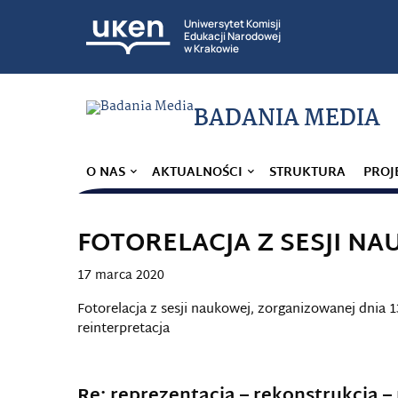
Uniwersytet Komisji
Edukacji Narodowej
w Krakowie
BADANIA MEDIA
O NAS
AKTUALNOŚCI
STRUKTURA
PROJ
FOTORELACJA Z SESJI N
17 marca 2020
Fotorelacja z sesji naukowej, zorganizowanej dnia 1
reinterpretacja
Re: reprezentacja – rekonstrukcja –