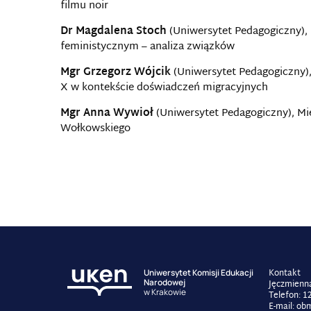
filmu noir
Dr Magdalena Stoch
(Uniwersytet Pedagogiczny), 
feministycznym – analiza związków
Mgr Grzegorz Wójcik
(Uniwersytet Pedagogiczny), 
X w kontekście doświadczeń migracyjnych
Mgr Anna Wywioł
(Uniwersytet Pedagogiczny), Mi
Wołkowskiego
Kontakt
Uniwersytet Komisji Edukacji
Narodowej
Jęczmienna
w Krakowie
Telefon: 1
E-mail: o