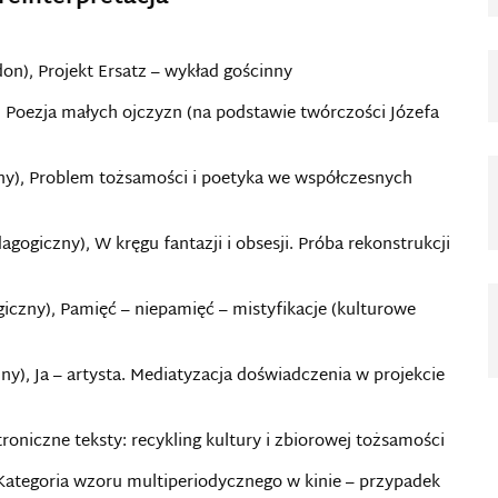
don), Projekt Ersatz – wykład gościnny
 Poezja małych ojczyzn (na podstawie twórczości Józefa
ny), Problem tożsamości i poetyka we współczesnych
gogiczny), W kręgu fantazji i obsesji. Próba rekonstrukcji
iczny), Pamięć – niepamięć – mistyfikacje (kulturowe
y), Ja – artysta. Mediatyzacja doświadczenia w projekcie
roniczne teksty: recykling kultury i zbiorowej tożsamości
Kategoria wzoru multiperiodycznego w kinie – przypadek