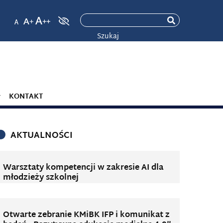
Szukaj
KONTAKT
AKTUALNOŚCI
Warsztaty kompetencji w zakresie AI dla
młodzieży szkolnej
Otwarte zebranie KMiBK IFP i komunikat z