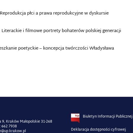
Reprodukcja płci a prawa reprodukcyjne w dyskursie
Literackie i filmowe portrety bohaterów polskiej generacji
eszkanie poetyckie – koncepcja twórczości Władysława
Biuletyn Informacji Publicznej
 9, Kraków Małopolskie 31-268
2 662 7938
Deklaracja dostępności cyfrowej
bm@up.krakow.pl