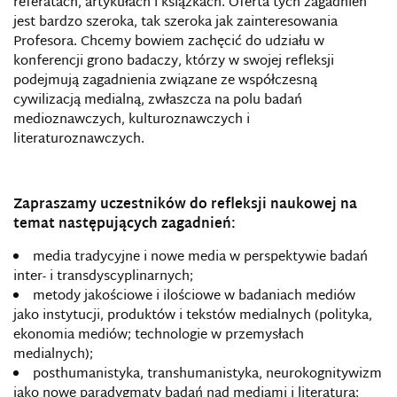
referatach, artykułach i książkach. Oferta tych zagadnień
jest bardzo szeroka, tak szeroka jak zainteresowania
Profesora. Chcemy bowiem zachęcić do udziału w
konferencji grono badaczy, którzy w swojej refleksji
podejmują zagadnienia związane ze współczesną
cywilizacją medialną, zwłaszcza na polu badań
medioznawczych, kulturoznawczych i
literaturoznawczych.
Zapraszamy uczestników do refleksji naukowej na
temat następujących zagadnień:
media tradycyjne i nowe media w perspektywie badań
inter- i transdyscyplinarnych;
metody jakościowe i ilościowe w badaniach mediów
jako instytucji, produktów i tekstów medialnych (polityka,
ekonomia mediów; technologie w przemysłach
medialnych);
posthumanistyka, transhumanistyka, neurokognitywizm
jako nowe paradygmaty badań nad mediami i literaturą;