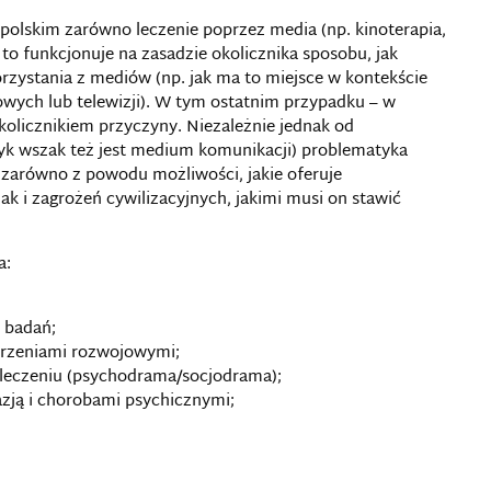
polskim zarówno leczenie poprzez media (np. kinoterapia,
e to funkcjonuje na zasadzie okolicznika sposobu, jak
orzystania z mediów (np. jak ma to miejsce w kontekście
owych lub telewizji). W tym ostatnim przypadku – w
kolicznikiem przyczyny. Niezależnie jednak od
yk wszak też jest medium komunikacji) problematyka
 zarówno z powodu możliwości, jakie oferuje
k i zagrożeń cywilizacyjnych, jakimi musi on stawić
a:
n badań;
burzeniami rozwojowymi;
i leczeniu (psychodrama/socjodrama);
azją i chorobami psychicznymi;