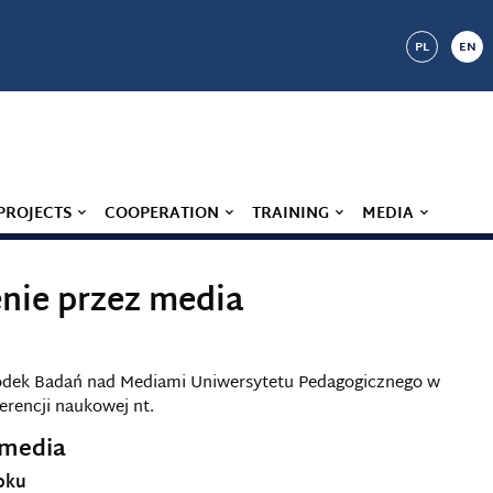
PL
EN
PROJECTS
COOPERATION
TRAINING
MEDIA
enie przez media
rodek Badań nad Mediami Uniwersytetu Pedagogicznego w
erencji naukowej nt.
 media
oku