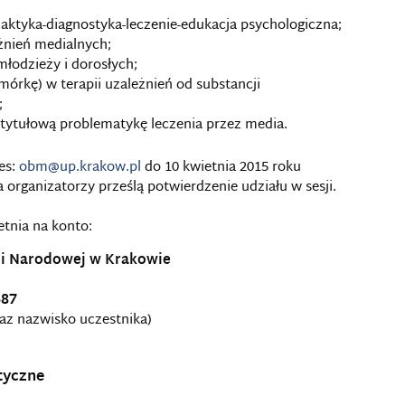
;
laktyka-diagnostyka-leczenie-edukacja psychologiczna;
eżnień medialnych;
młodzieży i dorosłych;
mórkę) w terapii uzależnień od substancji
;
ce tytułową problematykę leczenia przez media.
es:
obm@up.krakow.pl
do 10 kwietnia 2015 roku
 organizatorzy prześlą potwierdzenie udziału w sesji.
tnia na konto:
ji Narodowej w Krakowie
687
raz nazwisko uczestnika)
tyczne