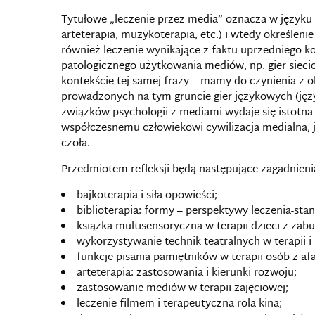
Tytułowe „leczenie przez media” oznacza w języku 
arteterapia, muzykoterapia, etc.) i wtedy określeni
również leczenie wynikające z faktu uprzedniego k
patologicznego użytkowania mediów, np. gier sieci
kontekście tej samej frazy – mamy do czynienia z o
prowadzonych na tym gruncie gier językowych (jęz
związków psychologii z mediami wydaje się istotna
współczesnemu człowiekowi cywilizacja medialna, ja
czoła.
Przedmiotem refleksji będą następujące zagadnieni
bajkoterapia i siła opowieści;
biblioterapia: formy – perspektywy leczenia-sta
książka multisensoryczna w terapii dzieci z za
wykorzystywanie technik teatralnych w terapii 
funkcje pisania pamiętników w terapii osób z af
arteterapia: zastosowania i kierunki rozwoju;
zastosowanie mediów w terapii zajęciowej;
leczenie filmem i terapeutyczna rola kina;