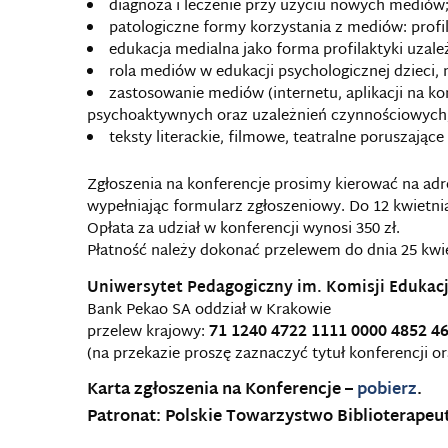
diagnoza i leczenie przy użyciu nowych mediów
patologiczne formy korzystania z mediów: profi
edukacja medialna jako forma profilaktyki uzal
rola mediów w edukacji psychologicznej dzieci, 
zastosowanie mediów (internetu, aplikacji na ko
psychoaktywnych oraz uzależnień czynnościowych
teksty literackie, filmowe, teatralne poruszają
Zgłoszenia na konferencje prosimy kierować na adr
wypełniając formularz zgłoszeniowy. Do 12 kwietnia
Opłata za udział w konferencji wynosi 350 zł.
Płatność należy dokonać przelewem do dnia 25 kwie
Uniwersytet Pedagogiczny im. Komisji Edukac
Bank Pekao SA oddział w Krakowie
przelew krajowy:
71 1240 4722 1111 0000 4852 4
(na przekazie proszę zaznaczyć tytuł konferencji o
Karta zgłoszenia na Konferencje –
pobierz
.
Patronat: Polskie Towarzystwo Biblioterapeu