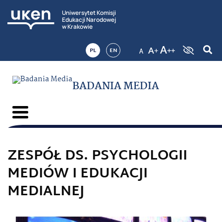
Uniwersytet Komisji
Edukacji Narodowej
w Krakowie
PL
EN
BADANIA MEDIA
ZESPÓŁ DS. PSYCHOLOGII
MEDIÓW I EDUKACJI
MEDIALNEJ