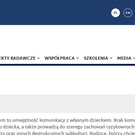
PL
EN
EKTY BADAWCZE
WSPÓŁPRACA
SZKOLENIA
MEDIA
m to umiejętność komunikacji z własnym dzieckiem. Brak komuni
o dziecka, a także prowadzą do szeregu zachowań ryzykownych 
ty oraz innych destrukcyjnych subkultur). Rodzice, którzy chci