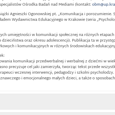
 specjalistów Ośrodka Badań nad Mediami (kontakt:
obm@up.kra
ążki Agnieszki Ogonowskiej pt. „Komunikacja i porozumienie. S
akładem Wydawnictwa Edukacyjnego w Krakowie (seria „Psycholo
ych umiejętności w komunikacji społecznej na różnych etapach
zieciństwa oraz okresu adolescencji). Publikacja ta w przystę
ęzykowych i komunikacyjnych w różnych środowiskach edukacy
ek:
owania komunikacji przedwerbalnej i werbalnej z dziećmi w w
no precyzuje cel jaki zamierzyła, tworząc tekst przede wszystki
rapeuci wczesnej interwencji, pedagodzy i szkolni psycholodzy.
oznawczego i emocjonalnego małych dzieci, a także o sposobach