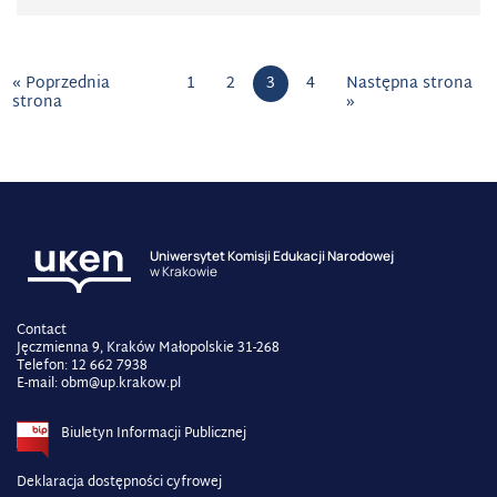
« Poprzednia
1
2
3
4
Następna strona
strona
»
Uniwersytet Komisji Edukacji Narodowej
w Krakowie
Contact
Jęczmienna 9, Kraków Małopolskie 31-268
Telefon: 12 662 7938
E-mail: obm@up.krakow.pl
Biuletyn Informacji Publicznej
Deklaracja dostępności cyfrowej